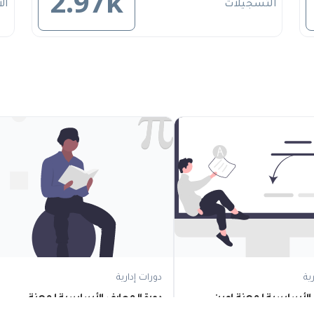
2.97k
التسجيلات
ال
ية
دورات إدارية
 الأساسية لمهنة امين
دورة المعارف الأساسية لمهنة
 - 09:00)
مراقب الوثائق ( Fcc E)