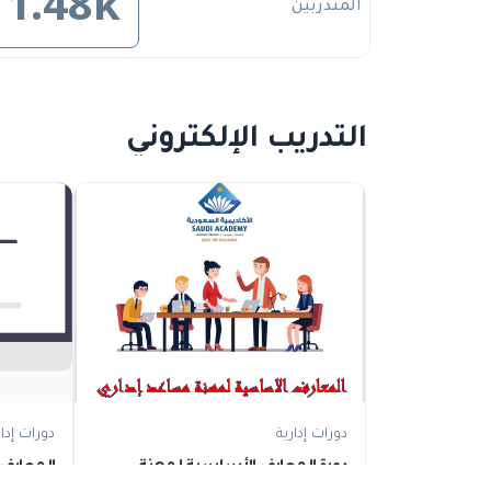
1.48k
المتدربين
التدريب الإلكتروني
دورات إدارية
دورات إدار
دورة المعارف الأساسية لمهنة
المعارف
مساعد إداري (سانية)
صندوق (مايو